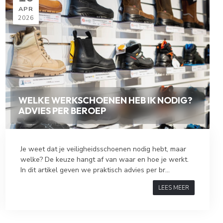
APR
2026
WELKE WERKSCHOENEN HEB IK NODIG?
ADVIES PER BEROEP
Je weet dat je veiligheidsschoenen nodig hebt, maar
welke? De keuze hangt af van waar en hoe je werkt.
In dit artikel geven we praktisch advies per br...
LEES MEER