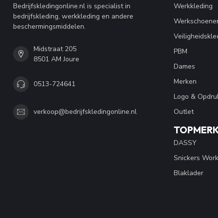
Bedrijfskledingonline.nl is specialist in
Werkkleding
bedrijfskleding, werkkleding en andere
Werkschoene
beschermingsmiddelen.
Veiligheidskle
Midstraat 205
PBM
8501 AM Joure
Dames
Merken
0513-724641
Logo & Opdru
Outlet
verkoop@bedrijfskledingonline.nl
TOPMER
DASSY
Snickers Wor
Blaklader