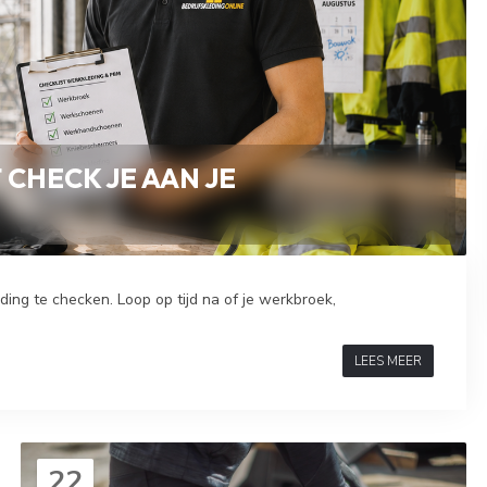
CHECK JE AAN JE
ng te checken. Loop op tijd na of je werkbroek,
LEES MEER
22