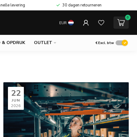
snelle levering
30 dagen retourneren
0
EUR
 & OPDRUK
OUTLET
€
Excl. btw
22
JUN
2026