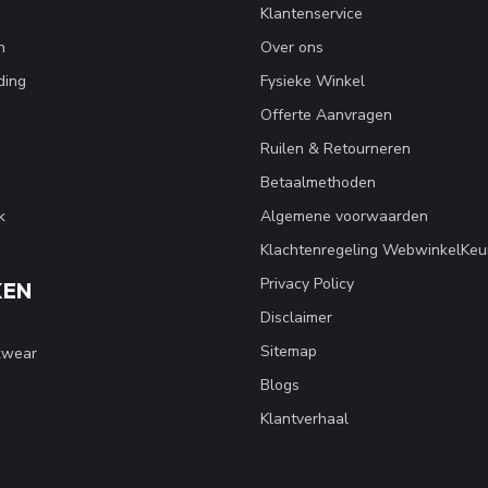
Klantenservice
n
Over ons
ding
Fysieke Winkel
Offerte Aanvragen
Ruilen & Retourneren
Betaalmethoden
k
Algemene voorwaarden
Klachtenregeling WebwinkelKeu
Privacy Policy
KEN
Disclaimer
Sitemap
kwear
Blogs
Klantverhaal