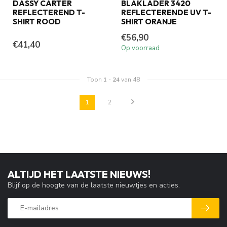
DASSY CARTER
BLAKLADER 3420
REFLECTEREND T-
REFLECTERENDE UV T-
SHIRT ROOD
SHIRT ORANJE
€56,90
€41,40
Op voorraad
Toon
1
-
24
van 48
1
2
ALTIJD HET LAATSTE NIEUWS!
Blijf op de hoogte van de laatste nieuwtjes en acties.