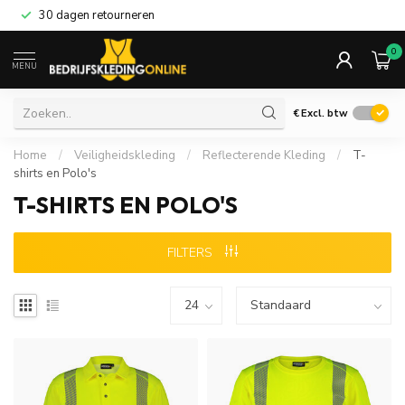
30 dagen retourneren
0
MENU
€
Excl. btw
Home
/
Veiligheidskleding
/
Reflecterende Kleding
/
T-
shirts en Polo's
T-SHIRTS EN POLO'S
FILTERS