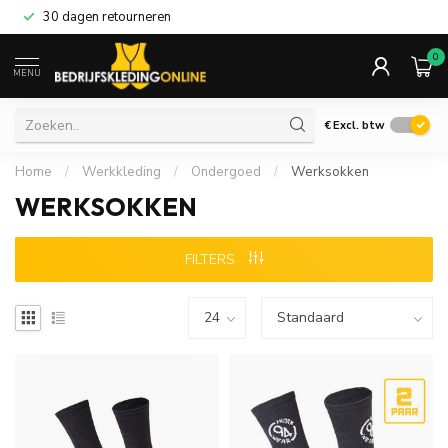
30 dagen retourneren
0
MENU
€
Excl. btw
Home
/
Werkkleding
/
Ondergoed
/
Werksokken
WERKSOKKEN
FILTERS