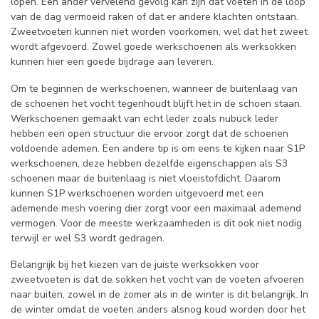
lopen. Een ander vervelend gevolg kan zijn dat voeten in de loop
van de dag vermoeid raken of dat er andere klachten ontstaan.
Zweetvoeten kunnen niet worden voorkomen, wel dat het zweet
wordt afgevoerd. Zowel goede werkschoenen als werksokken
kunnen hier een goede bijdrage aan leveren.
Om te beginnen de werkschoenen, wanneer de buitenlaag van
de schoenen het vocht tegenhoudt blijft het in de schoen staan.
Werkschoenen gemaakt van echt leder zoals nubuck leder
hebben een open structuur die ervoor zorgt dat de schoenen
voldoende ademen. Een andere tip is om eens te kijken naar S1P
werkschoenen, deze hebben dezelfde eigenschappen als S3
schoenen maar de buitenlaag is niet vloeistofdicht. Daarom
kunnen S1P werkschoenen worden uitgevoerd met een
ademende mesh voering dier zorgt voor een maximaal ademend
vermogen. Voor de meeste werkzaamheden is dit ook niet nodig
terwijl er wel S3 wordt gedragen.
Belangrijk bij het kiezen van de juiste werksokken voor
zweetvoeten is dat de sokken het vocht van de voeten afvoeren
naar buiten, zowel in de zomer als in de winter is dit belangrijk. In
de winter omdat de voeten anders alsnog koud worden door het