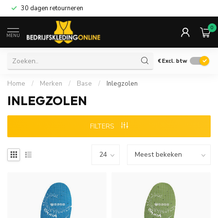
30 dagen retourneren
0
MENU
€
Excl. btw
Home
/
Merken
/
Base
/
Inlegzolen
INLEGZOLEN
FILTERS