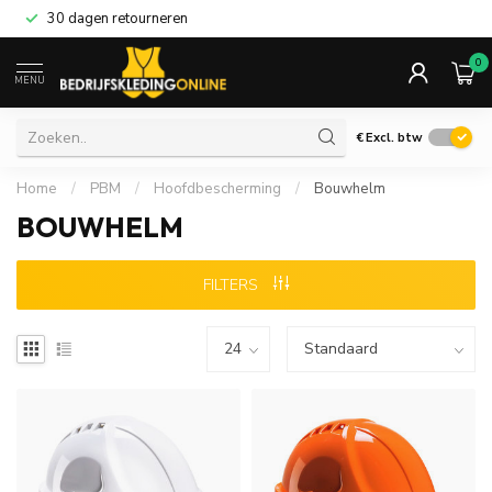
30 dagen retourneren
0
MENU
€
Excl. btw
Home
/
PBM
/
Hoofdbescherming
/
Bouwhelm
BOUWHELM
FILTERS