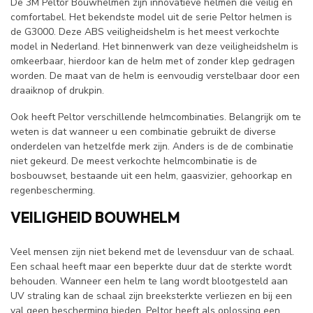
De 3M Peltor Bouwhelmen zijn innovatieve helmen die veilig en
comfortabel. Het bekendste model uit de serie Peltor helmen is
de G3000. Deze ABS veiligheidshelm is het meest verkochte
model in Nederland. Het binnenwerk van deze veiligheidshelm is
omkeerbaar, hierdoor kan de helm met of zonder klep gedragen
worden. De maat van de helm is eenvoudig verstelbaar door een
draaiknop of drukpin.
Ook heeft Peltor verschillende helmcombinaties. Belangrijk om te
weten is dat wanneer u een combinatie gebruikt de diverse
onderdelen van hetzelfde merk zijn. Anders is de de combinatie
niet gekeurd. De meest verkochte helmcombinatie is de
bosbouwset, bestaande uit een helm, gaasvizier, gehoorkap en
regenbescherming.
VEILIGHEID BOUWHELM
Veel mensen zijn niet bekend met de levensduur van de schaal.
Een schaal heeft maar een beperkte duur dat de sterkte wordt
behouden. Wanneer een helm te lang wordt blootgesteld aan
UV straling kan de schaal zijn breeksterkte verliezen en bij een
val geen bescherming bieden. Peltor heeft als oplossing een