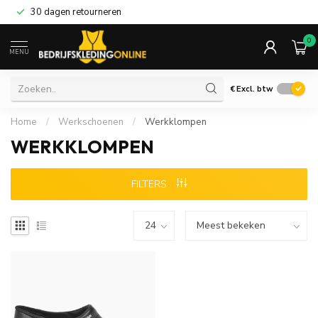
30 dagen retourneren
0
MENU
€
Excl. btw
Home
/
Werkschoenen
/
Werkklompen
WERKKLOMPEN
FILTERS