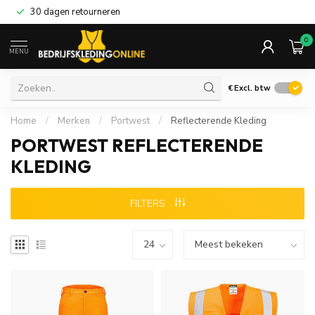
30 dagen retourneren
0
MENU
€
Excl. btw
Home
/
Merken
/
Portwest
/
Reflecterende Kleding
PORTWEST REFLECTERENDE
KLEDING
FILTERS