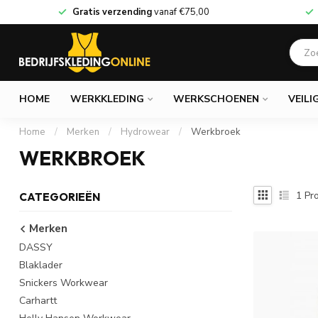
Gratis verzending
vanaf
€75,00
HOME
WERKKLEDING
WERKSCHOENEN
VEILI
Home
/
Merken
/
Hydrowear
/
Werkbroek
WERKBROEK
1
Pro
CATEGORIEËN
Merken
DASSY
Blaklader
Snickers Workwear
Carhartt