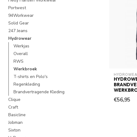
Helly Hansen Workwear
Portwest
94Workwear
Solid Gear
247 Jeans
Hydrowear
Werkjas
Overall
RWS
Werkbroek
HYDROWE
T-shirts en Polo's
HYDROWE
Regenkleding
BRANDVE
WERKBRO
Brandvertragende Kleding
€56,95
Clique
Craft
Basicline
Jobman
Sixton