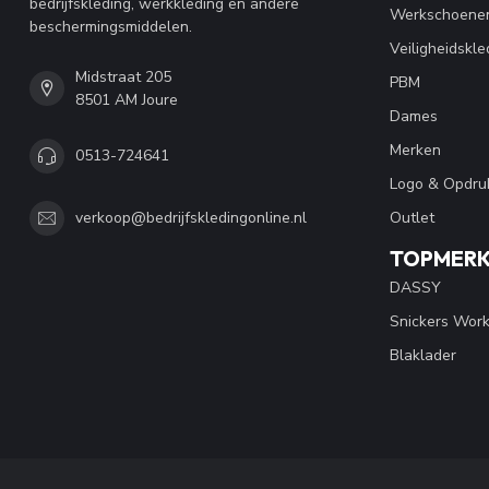
bedrijfskleding, werkkleding en andere
Werkschoene
beschermingsmiddelen.
Veiligheidskle
Midstraat 205
PBM
8501 AM Joure
Dames
Merken
0513-724641
Logo & Opdru
Outlet
verkoop@bedrijfskledingonline.nl
TOPMER
DASSY
Snickers Wor
Blaklader