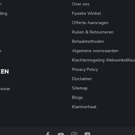
n
Over ons
ding
Fysieke Winkel
Offerte Aanvragen
Ruilen & Retourneren
Betaalmethoden
k
Algemene voorwaarden
Klachtenregeling WebwinkelKeu
Privacy Policy
KEN
Disclaimer
Sitemap
kwear
Blogs
Klantverhaal