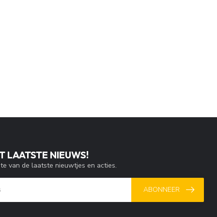
T LAATSTE NIEUWS!
gte van de laatste nieuwtjes en acties.
ABONNEER