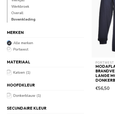
Werkjas
Werkbroek
Overall
Bovenkleding
MERKEN
Alle merken
Portwest
MATERIAAL
PORTWEST
MODAFL
BRANDVE
Katoen
(1)
LANGE M
DONKER
HOOFDKLEUR
€56,50
Donkerblauw
(1)
SECUNDAIRE KLEUR