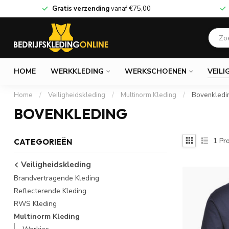
Gratis verzending
vanaf
€75,00
HOME
WERKKLEDING
WERKSCHOENEN
VEILI
Home
/
Veiligheidskleding
/
Multinorm Kleding
/
Bovenkledi
BOVENKLEDING
1
Pro
CATEGORIEËN
Veiligheidskleding
Brandvertragende Kleding
Reflecterende Kleding
RWS Kleding
Multinorm Kleding