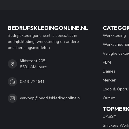
BEDRIJFSKLEDINGONLINE.NL
CATEGOR
Bedrijfskledingonline.nl is specialist in
Werkkleding
bedrijfskleding, werkkleding en andere
Werkschoene
beschermingsmiddelen.
Veiligheidskle
Midstraat 205
PBM
8501 AM Joure
Dames
Merken
0513-724641
Logo & Opdru
Outlet
verkoop@bedrijfskledingonline.nl
TOPMER
DASSY
Snickers Wor