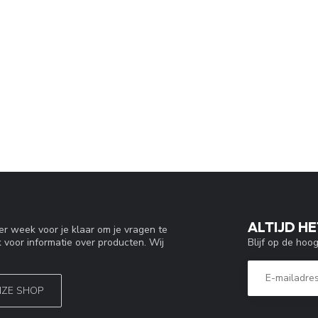
ALTIJD HE
r week voor je klaar om je vragen te
Blijf op de hoo
 voor informatie over producten. Wij
NZE SHOP