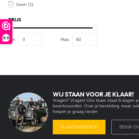
Geen
(1)
PRIJS
9,0
Min
Max
WIJ STAAN VOOR JE KLAAR!
Vragen? Vragen! Ons team staat 6 dagen pe
beantwoorden. Over je bestelling, maar ook
helpen je graag verder.
KLANTENSERVICE
BEKIJK O