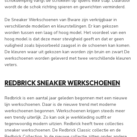
schokdemping vangt de schokken op tijdens elke stap. Daardoor
wordt de de schok richting spieren en gewrichten verminderd.
De Sneaker Werkschoenen van Bware zijn verkrijgbaar in
verschillende modellen en kleurstellingen. Er kan gekozen
worden tussen een laag of hoog model. Het voordeel van een
hoog model is dat deze meer stevigheid geeft en dat er geen
vuiligheid zoals bijvoorbeeld zaagsel in de schoenen kan komen.
De kleuren waar uit gekozen kan worden zijn bruin en zwart De
werkschoenen worden geleverd met twee verschillende kleuren
veters.
REDBRICK SNEAKER WERKSCHOENEN
Redbrick is een aantal jaar geleden begonnen met een nieuwe
lijn werkschoenen. Daar is de nieuwe trend met moderne
werkschoenen begonnen. Werkschoenen krijgen steeds meer
een trendy uiterlijk. Zo kan ook je werkkleding outfit er
tegenwoordig modern uitzien. Redbrick heeft twee collecties
sneaker werkschoenen. De Redbrick Classic collectie en de
Redbrick Collection. In de nieuwe collectie zitten onder andere