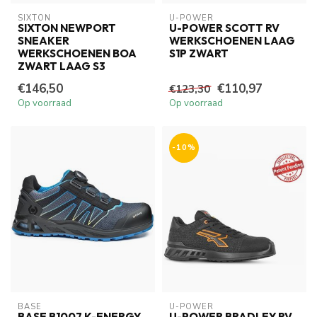
SIXTON
U-POWER
SIXTON NEWPORT
U-POWER SCOTT RV
SNEAKER
WERKSCHOENEN LAAG
WERKSCHOENEN BOA
S1P ZWART
ZWART LAAG S3
€146,50
€110,97
€123,30
Op voorraad
Op voorraad
-10%
BASE
U-POWER
BASE B1007 K-ENERGY
U-POWER BRADLEY RV