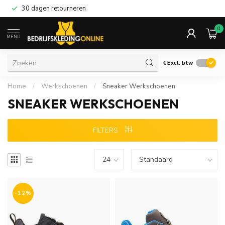
30 dagen retourneren
0
MENU
€
Excl. btw
Home
/
Werkschoenen
/
Sneaker Werkschoenen
SNEAKER WERKSCHOENEN
FILTERS
-12%