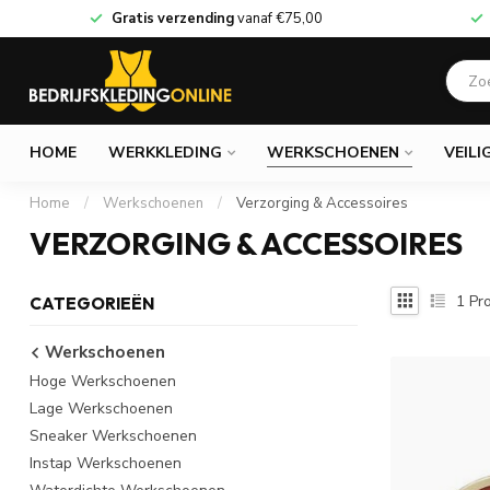
Gratis verzending
vanaf
€75,00
HOME
WERKKLEDING
WERKSCHOENEN
VEILI
Home
/
Werkschoenen
/
Verzorging & Accessoires
VERZORGING & ACCESSOIRES
1
Pro
CATEGORIEËN
Werkschoenen
Hoge Werkschoenen
Lage Werkschoenen
Sneaker Werkschoenen
Instap Werkschoenen