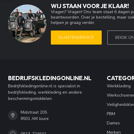
WIJ STAAN VOOR JE KLAAR!
Vragen? Vragen! Ons team staat 6 dagen pe
beantwoorden. Over je bestelling, maar ook
helpen je graag verder.
KLANTENSERVICE
BEKIJK O
BEDRIJFSKLEDINGONLINE.NL
CATEGOR
Bedrijfskledingonline.nl is specialist in
Werkkleding
bedrijfskleding, werkkleding en andere
Werkschoene
beschermingsmiddelen.
Veiligheidskle
Midstraat 205
PBM
8501 AM Joure
Dames
Merken
0513-724641