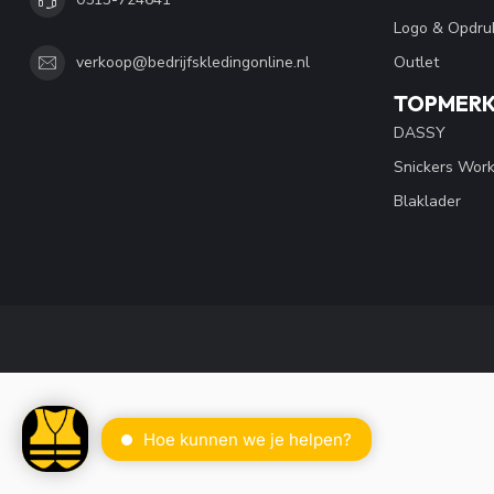
Logo & Opdru
Outlet
verkoop@bedrijfskledingonline.nl
TOPMER
DASSY
Snickers Wor
Blaklader