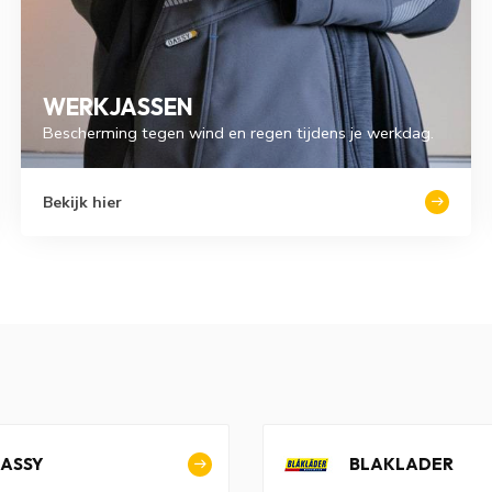
WERKJASSEN
Bescherming tegen wind en regen tijdens je werkdag.
Bekijk hier
ASSY
BLAKLADER