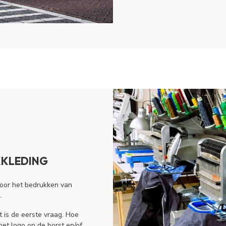
KKLEDING
voor het bedrukken van
.
 is de eerste vraag. Hoe
het logo op de borst en/of