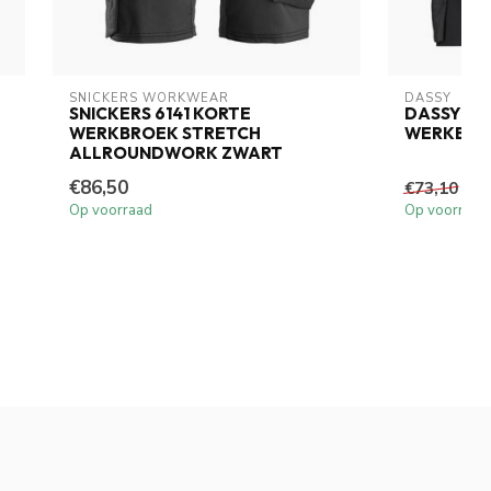
SNICKERS WORKWEAR
DASSY
SNICKERS 6141 KORTE
DASSY TR
WERKBROEK STRETCH
WERKBRO
ALLROUNDWORK ZWART
€86,50
€6
€73,10
Op voorraad
Op voorraad