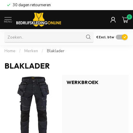
30 dagen retourneren
0
MENU
€
Excl. btw
Home
/
Merken
/
Blaklader
BLAKLADER
WERKBROEK