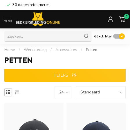
30 dagen retourneren
0
MENU
€
Excl. btw
Home
/
Werkkleding
/
Accessoires
/
Petten
PETTEN
FILTERS