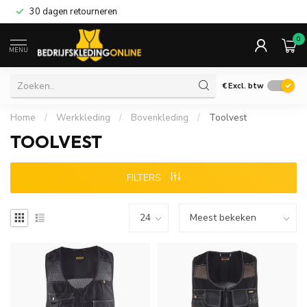
30 dagen retourneren
0
MENU
€
Excl. btw
Home
/
Werkkleding
/
Bovenkleding
/
Toolvest
TOOLVEST
FILTERS