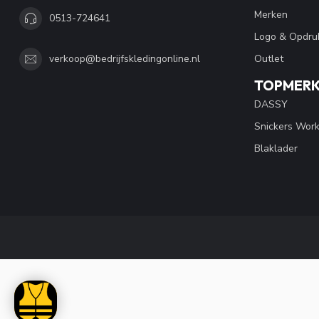
Merken
0513-724641
Logo & Opdru
Outlet
verkoop@bedrijfskledingonline.nl
TOPMER
DASSY
Snickers Wor
Blaklader