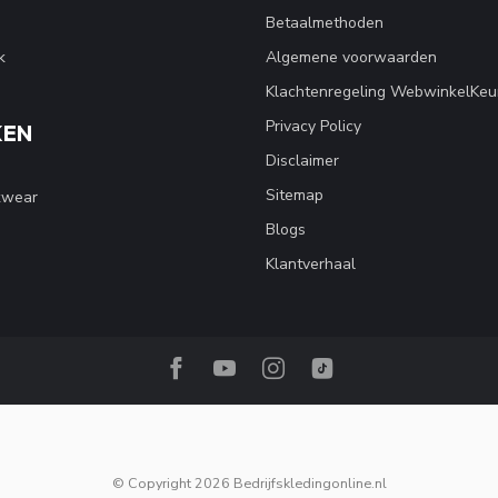
Betaalmethoden
k
Algemene voorwaarden
Klachtenregeling WebwinkelKeu
Privacy Policy
KEN
Disclaimer
Sitemap
kwear
Blogs
Klantverhaal
© Copyright 2026 Bedrijfskledingonline.nl