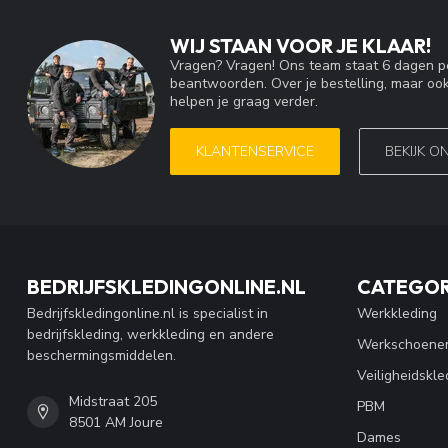
WIJ STAAN VOOR JE KLAAR!
Vragen? Vragen! Ons team staat 6 dagen pe
beantwoorden. Over je bestelling, maar ook
helpen je graag verder.
KLANTENSERVICE
BEKIJK O
BEDRIJFSKLEDINGONLINE.NL
CATEGOR
Bedrijfskledingonline.nl is specialist in
Werkkleding
bedrijfskleding, werkkleding en andere
Werkschoene
beschermingsmiddelen.
Veiligheidskle
Midstraat 205
PBM
8501 AM Joure
Dames