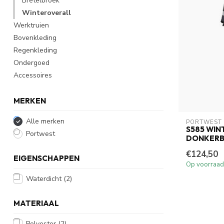
Bretelbroek
Winteroverall
Werktruien
Bovenkleding
Regenkleding
Ondergoed
Accessoires
MERKEN
Alle merken
PORTWEST
S585 WI
Portwest
DONKER
€124,50
EIGENSCHAPPEN
Op voorraad
Waterdicht
(2)
MATERIAAL
Polyester
(2)