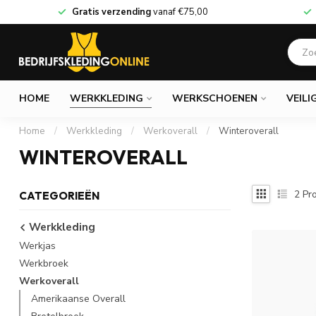
Gratis verzending
vanaf
€75,00
HOME
WERKKLEDING
WERKSCHOENEN
VEILI
Home
/
Werkkleding
/
Werkoverall
/
Winteroverall
WINTEROVERALL
2
Pro
CATEGORIEËN
Werkkleding
Werkjas
Werkbroek
Werkoverall
Amerikaanse Overall