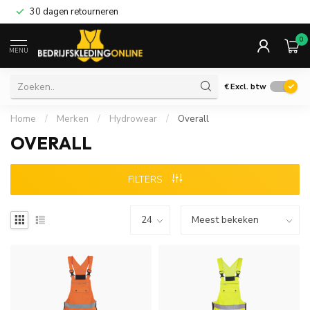
30 dagen retourneren
0
MENU
€
Excl. btw
Home
/
Merken
/
Hydrowear
/
Overall
OVERALL
FILTERS