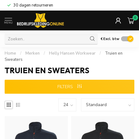
30 dagen retourneren
0
MENU
€
Excl. btw
Home
/
Merken
/
Helly Hansen Workwear
/
Truien en
Sweaters
TRUIEN EN SWEATERS
FILTERS