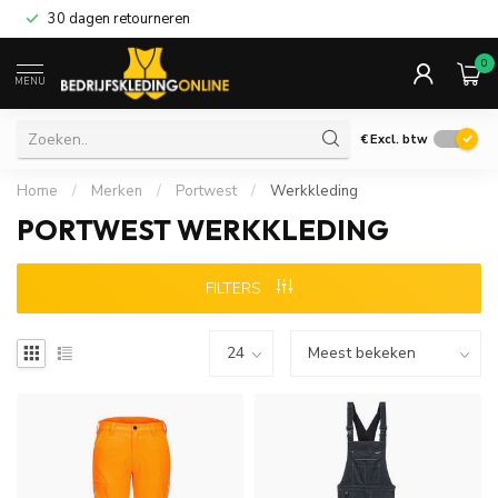
30 dagen retourneren
0
MENU
€
Excl. btw
Home
/
Merken
/
Portwest
/
Werkkleding
PORTWEST WERKKLEDING
FILTERS