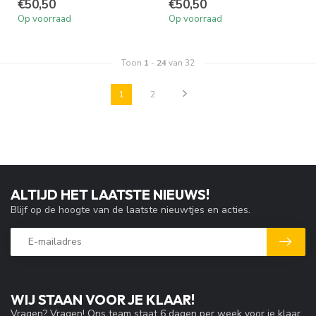
€50,50
€50,50
Op voorraad
Op voorraad
Toon
1
-
24
van 32
1
2
ALTIJD HET LAATSTE NIEUWS!
Blijf op de hoogte van de laatste nieuwtjes en acties.
WIJ STAAN VOOR JE KLAAR!
Vragen? Vragen! Ons team staat 6 dagen per week voor je klaar