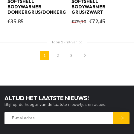
SOFTSHELL
SOFTSHELL
BODYWARMER
BODYWARMER
DONKERGRIJS/DONKERGRIJS
GRIJS/ZWART
€35,85
€72,45
€79,10
Toon
1
-
24
van 65
1
2
3
ALTIJD HET LAATSTE NIEUWS!
Blijf op de hoogte van de laatste nieuwtjes en acties.