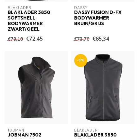
BLAKLADER
DASSY
BLAKLADER 3850
DASSY FUSION D-FX
SOFTSHELL
BODYWARMER
BODYWARMER
BRUIN/GRIJS
ZWART/GEEL
€72,45
€65,34
€79,10
€73,70
-8%
JOBMAN
BLAKLADER
JOBMAN 7502
BLAKLADER 3850