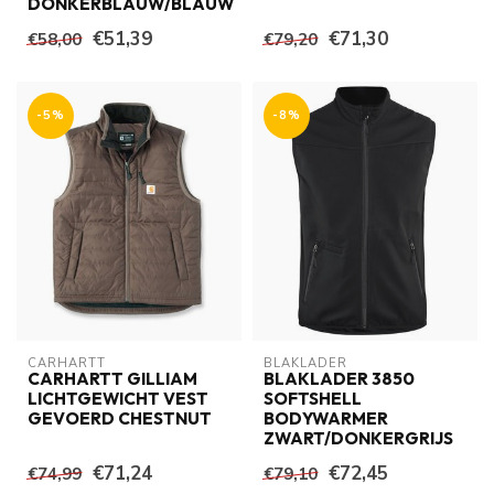
DONKERBLAUW/BLAUW
€51,39
€71,30
€58,00
€79,20
-5%
-8%
CARHARTT
BLAKLADER
CARHARTT GILLIAM
BLAKLADER 3850
LICHTGEWICHT VEST
SOFTSHELL
GEVOERD CHESTNUT
BODYWARMER
ZWART/DONKERGRIJS
€71,24
€72,45
€74,99
€79,10