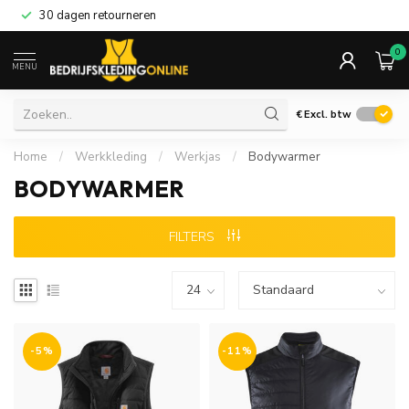
30 dagen retourneren
0
MENU
€
Excl. btw
Home
/
Werkkleding
/
Werkjas
/
Bodywarmer
BODYWARMER
FILTERS
-5%
-11%