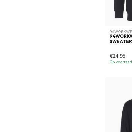
94WORKWE
94WORKW
SWEATER
€24,95
Op voorraad