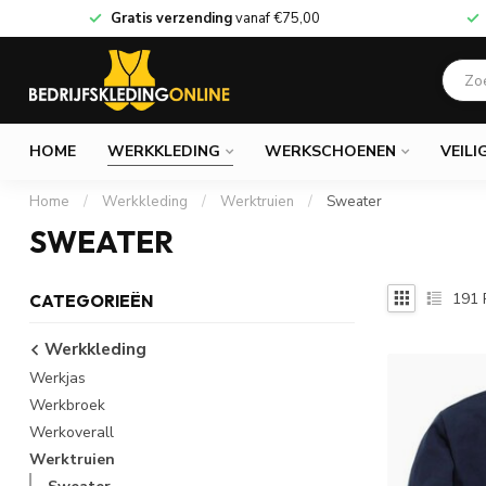
Gratis verzending
vanaf
€75,00
HOME
WERKKLEDING
WERKSCHOENEN
VEILI
Home
/
Werkkleding
/
Werktruien
/
Sweater
SWEATER
191
CATEGORIEËN
Werkkleding
Werkjas
Werkbroek
Werkoverall
Werktruien