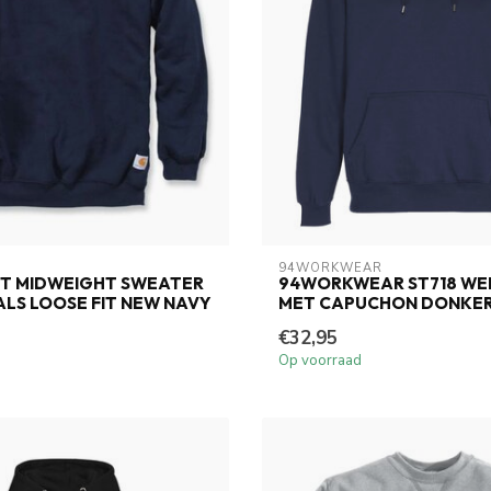
94WORKWEAR
T MIDWEIGHT SWEATER
94WORKWEAR ST718 WE
LS LOOSE FIT NEW NAVY
MET CAPUCHON DONKE
€32,95
Op voorraad