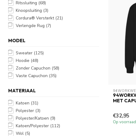
Ritssluiting
(68)
Knoopsluiting
(3)
Cordura® Versterkt
(21)
Verlengde Rug
(7)
MODEL
Sweater
(125)
Hoodie
(48)
Zonder Capuchon
(58)
Vaste Capuchon
(35)
MATERIAAL
94WORKWE
94WORKW
MET CAP
Katoen
(31)
Polyester
(3)
€32,95
Polyester/Katoen
(9)
Op voorraad
Katoen/Polyester
(112)
Wol
(5)