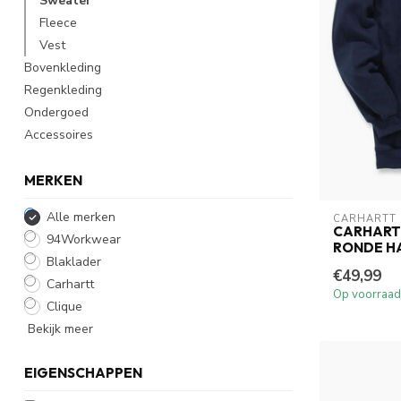
Sweater
Fleece
Vest
Bovenkleding
Regenkleding
Ondergoed
Accessoires
MERKEN
Alle merken
CARHARTT
CARHART
94Workwear
RONDE HA
Blaklader
€49,99
Carhartt
Op voorraad
Clique
Bekijk meer
EIGENSCHAPPEN