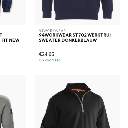
94WORKWEAR
T
94WORKWEAR ST702 WERKTRUI
 FIT NEW
SWEATER DONKERBLAUW
€24,95
Op voorraad