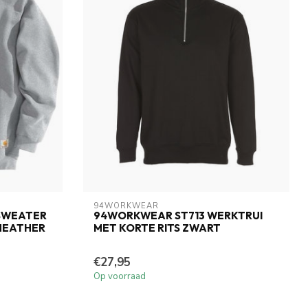
94WORKWEAR
SWEATER
94WORKWEAR ST713 WERKTRUI
 HEATHER
MET KORTE RITS ZWART
€27,95
Op voorraad