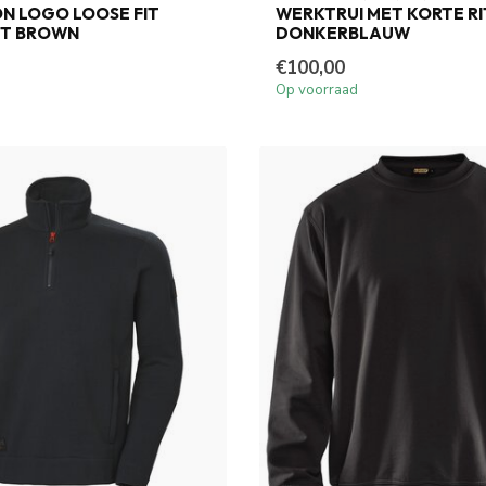
N LOGO LOOSE FIT
WERKTRUI MET KORTE RI
T BROWN
DONKERBLAUW
€100,00
Op voorraad