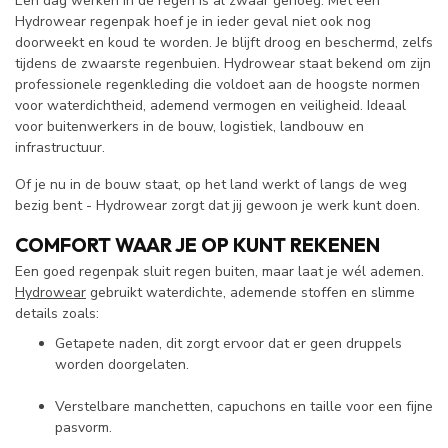
Een dag werken in de regen is al zwaar genoeg. Met een
Hydrowear regenpak hoef je in ieder geval niet ook nog
doorweekt en koud te worden. Je blijft droog en beschermd, zelfs
tijdens de zwaarste regenbuien. Hydrowear staat bekend om zijn
professionele regenkleding die voldoet aan de hoogste normen
voor waterdichtheid, ademend vermogen en veiligheid. Ideaal
voor buitenwerkers in de bouw, logistiek, landbouw en
infrastructuur.
Of je nu in de bouw staat, op het land werkt of langs de weg
bezig bent - Hydrowear zorgt dat jij gewoon je werk kunt doen.
COMFORT WAAR JE OP KUNT REKENEN
Een goed regenpak sluit regen buiten, maar laat je wél ademen.
Hydrowear
gebruikt waterdichte, ademende stoffen en slimme
details zoals:
Getapete naden, dit zorgt ervoor dat er geen druppels
worden doorgelaten.
Verstelbare manchetten, capuchons en taille voor een fijne
pasvorm.