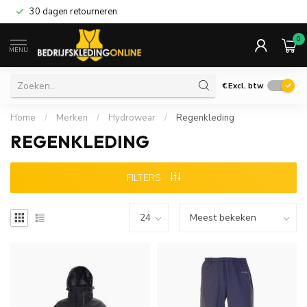
30 dagen retourneren
0
MENU
€
Excl. btw
Home
/
Merken
/
Hydrowear
/
Regenkleding
REGENKLEDING
FILTERS