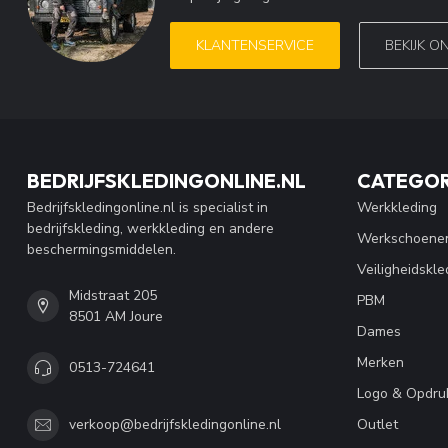
KLANTENSERVICE
BEKIJK O
BEDRIJFSKLEDINGONLINE.NL
CATEGOR
Bedrijfskledingonline.nl is specialist in
Werkkleding
bedrijfskleding, werkkleding en andere
Werkschoene
beschermingsmiddelen.
Veiligheidskle
Midstraat 205
PBM
8501 AM Joure
Dames
Merken
0513-724641
Logo & Opdru
Outlet
verkoop@bedrijfskledingonline.nl