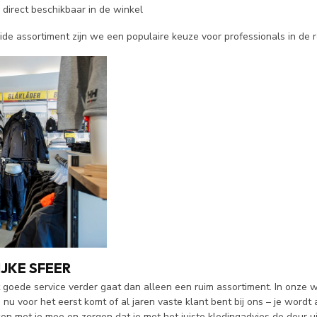
jn direct beschikbaar in de winkel
ide assortiment zijn we een populaire keuze voor professionals in de r
JKE SFEER
goede service verder gaat dan alleen een ruim assortiment. In onze w
 nu voor het eerst komt of al jaren vaste klant bent bij ons – je wordt
en met je mee en zorgen dat je met het juiste kledingadvies de deur ui