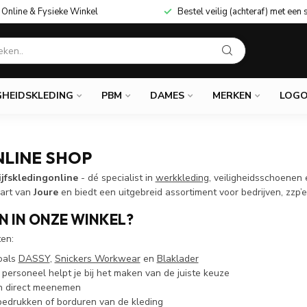
Online & Fysieke Winkel
Bestel veilig (achteraf) met een 
GHEIDSKLEDING
PBM
DAMES
MERKEN
LOGO
LINE SHOP
ijfskledingonline
- dé specialist in
werkkleding
, veiligheidsschoenen
hart van
Joure
en biedt een uitgebreid assortiment voor bedrijven, zzp’e
 IN ONZE WINKEL?
ten:
oals
DASSY
,
Snickers Workwear
en
Blaklader
 personeel helpt je bij het maken van de juiste keuze
en direct meenemen
 bedrukken of borduren van de kleding