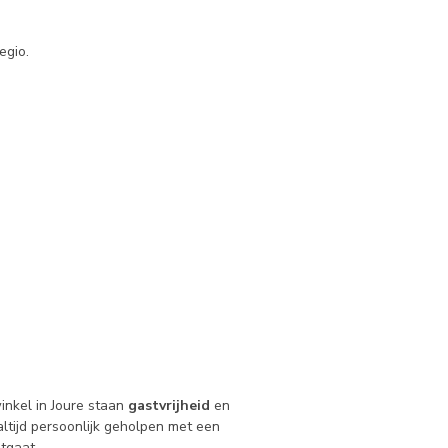
egio.
inkel in Joure staan
gastvrijheid
en
 altijd persoonlijk geholpen met een
tgaat.