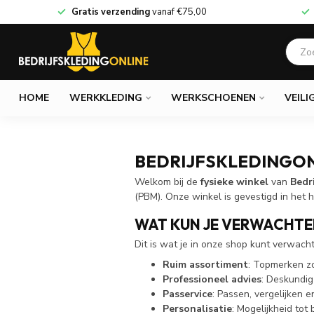
Gratis verzending
vanaf
€75,00
HOME
WERKKLEDING
WERKSCHOENEN
VEILI
BEDRIJFSKLEDINGON
Welkom bij de
fysieke winkel
van
Bedr
(PBM). Onze winkel is gevestigd in het 
WAT KUN JE VERWACHTEN
Dit is wat je in onze shop kunt verwach
Ruim assortiment
: Topmerken z
Professioneel advies
: Deskundig
Passervice
: Passen, vergelijken 
Personalisatie
: Mogelijkheid tot