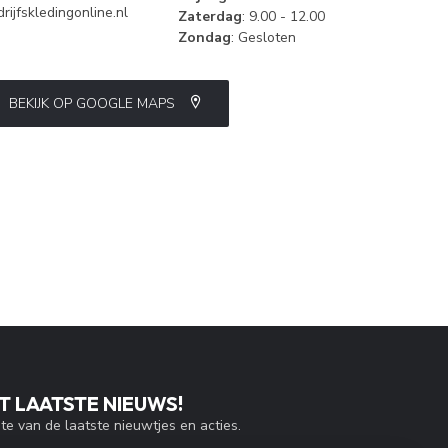
ijfskledingonline.nl
Zaterdag
: 9.00 - 12.00
Zondag
: Gesloten
BEKIJK OP GOOGLE MAPS
T LAATSTE NIEUWS!
gte van de laatste nieuwtjes en acties.