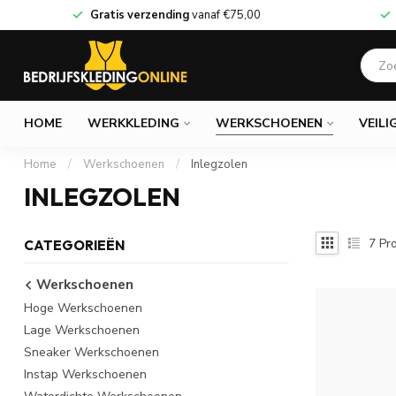
Gratis verzending
vanaf
€75,00
HOME
WERKKLEDING
WERKSCHOENEN
VEILI
Home
/
Werkschoenen
/
Inlegzolen
INLEGZOLEN
7
Pro
CATEGORIEËN
Werkschoenen
Hoge Werkschoenen
Lage Werkschoenen
Sneaker Werkschoenen
Instap Werkschoenen