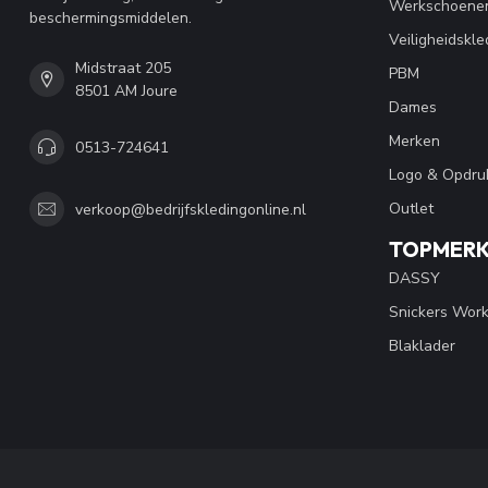
Werkschoene
beschermingsmiddelen.
Veiligheidskle
Midstraat 205
PBM
8501 AM Joure
Dames
Merken
0513-724641
Logo & Opdru
Outlet
verkoop@bedrijfskledingonline.nl
TOPMER
DASSY
Snickers Wor
Blaklader