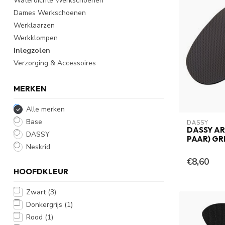
Waterdichte Werkschoenen
Dames Werkschoenen
Werklaarzen
Werkklompen
Inlegzolen
Verzorging & Accessoires
MERKEN
Alle merken
Base
DASSY
DASSY AR
DASSY
PAAR) GR
Neskrid
€8,60
HOOFDKLEUR
Zwart
(3)
Donkergrijs
(1)
Rood
(1)