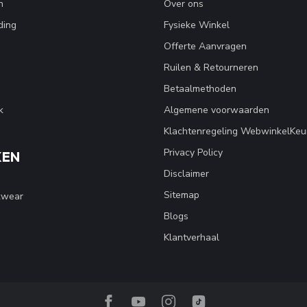
n
Over ons
ding
Fysieke Winkel
Offerte Aanvragen
Ruilen & Retourneren
Betaalmethoden
k
Algemene voorwaarden
Klachtenregeling WebwinkelKeu
Privacy Policy
KEN
Disclaimer
Sitemap
kwear
Blogs
Klantverhaal