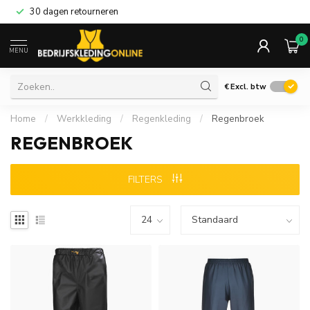
30 dagen retourneren
0
MENU
€
Excl. btw
Home
/
Werkkleding
/
Regenkleding
/
Regenbroek
REGENBROEK
FILTERS