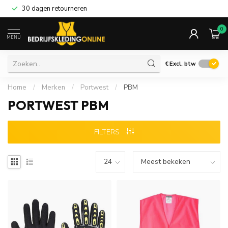
30 dagen retourneren
0
MENU
€
Excl. btw
Home
/
Merken
/
Portwest
/
PBM
PORTWEST PBM
FILTERS