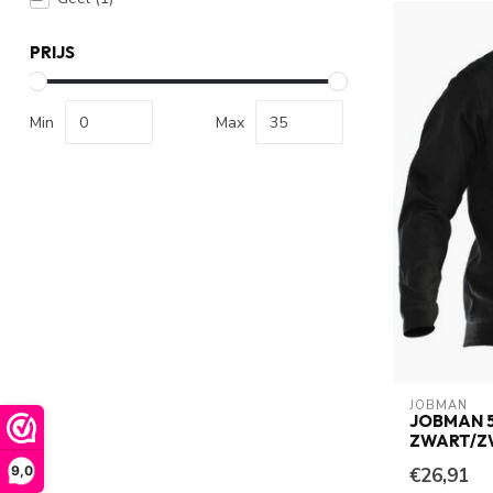
PRIJS
Min
Max
JOBMAN
JOBMAN 
ZWART/Z
9,0
€26,91