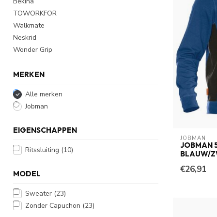
Bekina
TOWORKFOR
Walkmate
Neskrid
Wonder Grip
MERKEN
Alle merken
Jobman
EIGENSCHAPPEN
JOBMAN
JOBMAN 
Ritssluiting
(10)
BLAUW/Z
€26,91
MODEL
Sweater
(23)
Zonder Capuchon
(23)