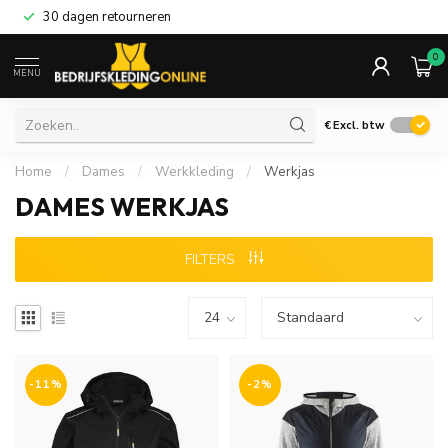
30 dagen retourneren
0
MENU
€
Excl. btw
Home
/
Dames
/
Werkkleding
/
Werkjas
DAMES WERKJAS
FILTERS
-11%
-2%