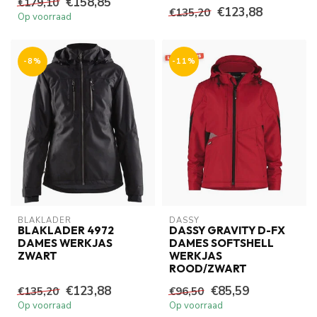
€158,85
€179,10
€123,88
€135,20
Op voorraad
-8%
-11%
BLAKLADER
DASSY
BLAKLADER 4972
DASSY GRAVITY D-FX
DAMES WERKJAS
DAMES SOFTSHELL
ZWART
WERKJAS
ROOD/ZWART
€123,88
€85,59
€135,20
€96,50
Op voorraad
Op voorraad