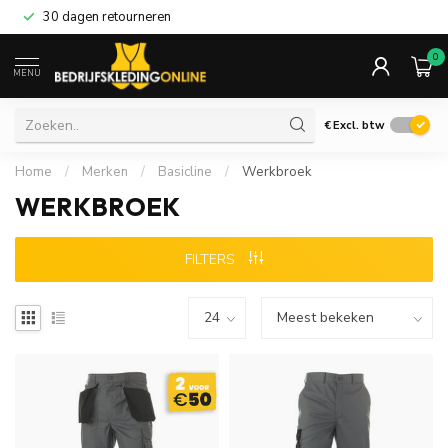
30 dagen retourneren
0
MENU
€
Excl. btw
Home
/
Merken
/
Basicline
/
Werkbroek
WERKBROEK
FILTERS