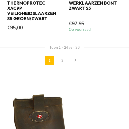
THERMOPROTEC
WERKLAARZEN BONT
XAC9P
ZWART S3
VEILIGHEIDSLAARZEN
S5 GROEN/ZWART
€97,95
€95,00
Op voorraad
Toon
1
-
24
van 36
1
2