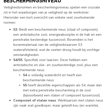
BESCHERMINGSNIVEAU
Veiligheidsnormen en beschermingsniveau spelen een cruciale
rol in het waarborgen van je veiligheid op de werkvloer.
Hieronder een kort overzicht van enkele veel voorkomende
normen:
S3
: Biedt een beschermende neus (staal of composiet),
een antistatische zool, energieabsorptie in de hak en een
penetratie-bestendige tussenzool. Bovendien is het
bovenmateriaal van de veiligheidslaarzen S3
waterafstotend, wat de voeten droog houdt bij vochtige
omstandigheden.
S4/S5
: Specifiek voor laarzen. Deze hebben een
antistatische en olie- en zuurbestendige zool, plus een
beschermende neus.
S4
is volledig waterdicht en heeft een
beschermende neus.
S5
heeft dezelfde eigenschappen als S4, maar dan
met extra penetratie bescherming in de zool
(bijvoorbeeld een stalen of composiet tussenzool).
Composiet of stalen neus
: Werklaarzen met stalen neus
zijn vaak wat goedkoper, maar geleidt kou (en warmte).