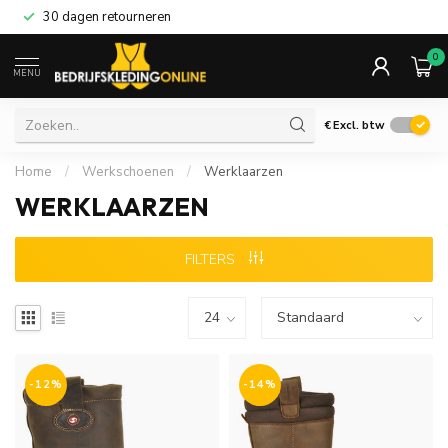
30 dagen retourneren
0
MENU
€
Excl. btw
Home
/
Werkschoenen
/
Werklaarzen
WERKLAARZEN
FILTERS
-12%
-14%