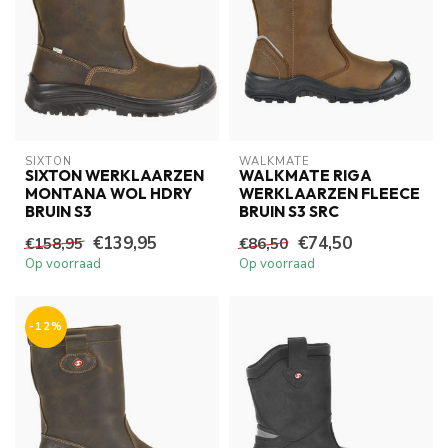
SIXTON
WALKMATE
SIXTON WERKLAARZEN
WALKMATE RIGA
MONTANA WOL HDRY
WERKLAARZEN FLEECE
BRUIN S3
BRUIN S3 SRC
€139,95
€74,50
€158,95
€86,50
Op voorraad
Op voorraad
-12%