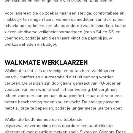
werkschoenen een hoge mate van slipweerstand bieden.
Voor iedereen die op zoek is naar een stevige, comfortabele én
makkelijk te reinigen laars, vormen de modellen van Bekina een
uitstekende optie. En, net als bij andere kwaliteitsmerken, kun je
kiezen uit diverse veiligheidsnormeringen (zoals S4 en S5) en
voeringen, zodat je altijd een laars vindt die past bij jouw
werkzaamheden en budget.
WALKMATE WERKLAARZEN
Walkmate richt zich op stevige en betaalbare werklaarzen,
waarbij comfort en duurzaamheid niet uit het oog worden
verloren. De laarzen zijn doorgaans gemaakt van PU-leder en
voorzien van een warme wol- of bontvoering. Dit zorgt niet
alleen voor een aangenaam draagcomfort, maar ook voor een
betere bescherming tegen kou en vocht. De stevige pasvorm
helpt slijtage te beperken, zodat je langer met je laarzen doet.
Walkmate biedt hiermee een uitstekende
prijs/kwaliteitverhouding en is daardoor een aantrekkelijk
alternatief voor duurdere merken zoals Sixton en Grisport. Deze