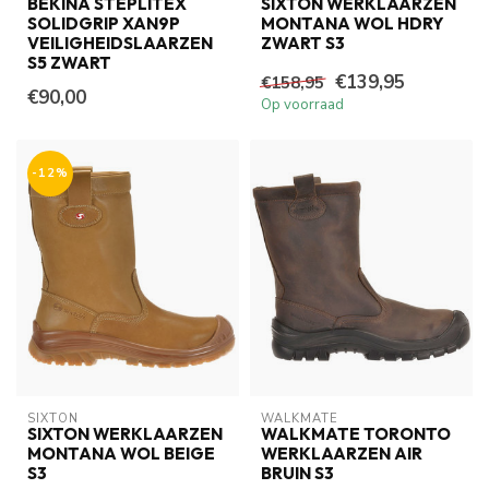
BEKINA STEPLITEX
SIXTON WERKLAARZEN
SOLIDGRIP XAN9P
MONTANA WOL HDRY
VEILIGHEIDSLAARZEN
ZWART S3
S5 ZWART
€139,95
€158,95
€90,00
Op voorraad
-12%
SIXTON
WALKMATE
SIXTON WERKLAARZEN
WALKMATE TORONTO
MONTANA WOL BEIGE
WERKLAARZEN AIR
S3
BRUIN S3