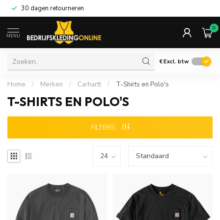
30 dagen retourneren
0
MENU
€
Excl. btw
Home
/
Merken
/
Carhartt
/
T-Shirts en Polo's
T-SHIRTS EN POLO'S
FILTERS