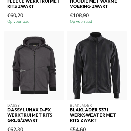
FLEECE WERKTRUI MET
HOODIE MET WARME
RITS ZWART
VOERING ZWART
€60,20
€108,90
Op voorraad
Op voorraad
DASSY
BLAKLADER
DASSY LUNAX D-FX
BLAKLADER 3371
WERKTRUI MET RITS
WERKSWEATER MET
GRIJS/ZWART
RITS ZWART
€62,30
€54,60