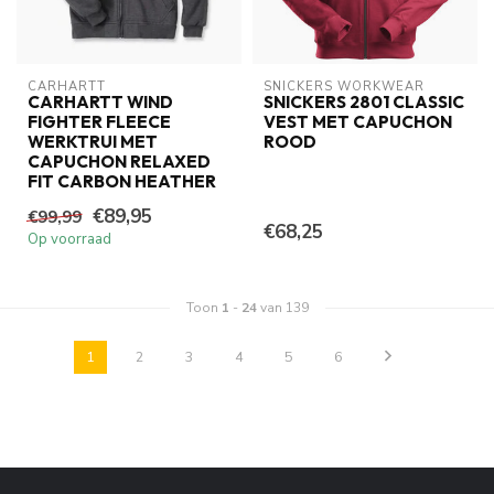
CARHARTT
SNICKERS WORKWEAR
CARHARTT WIND
SNICKERS 2801 CLASSIC
FIGHTER FLEECE
VEST MET CAPUCHON
WERKTRUI MET
ROOD
CAPUCHON RELAXED
FIT CARBON HEATHER
€89,95
€99,99
€68,25
Op voorraad
Toon
1
-
24
van 139
1
2
3
4
5
6