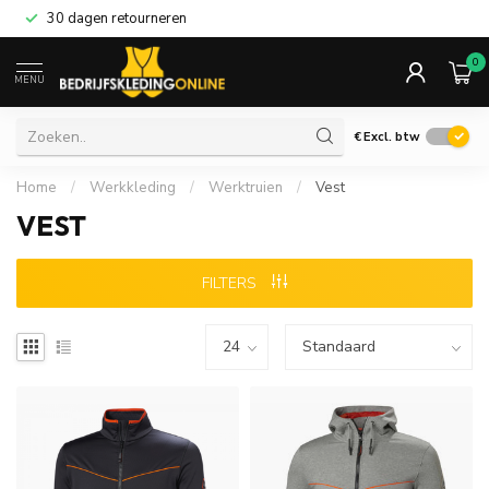
30 dagen retourneren
0
MENU
€
Excl. btw
Home
/
Werkkleding
/
Werktruien
/
Vest
VEST
FILTERS