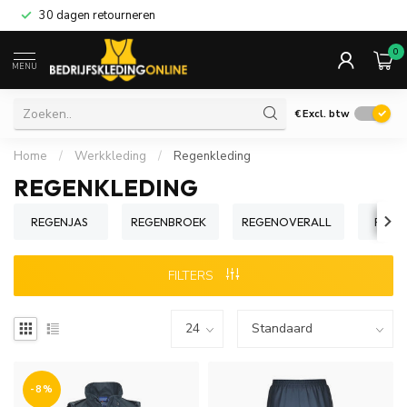
30 dagen retourneren
0
MENU
€
Excl. btw
Home
/
Werkkleding
/
Regenkleding
REGENKLEDING
REGENJAS
REGENBROEK
REGENOVERALL
REGE
FILTERS
-8%