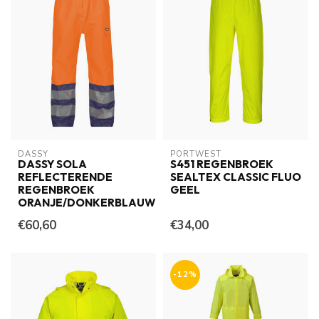
DASSY
PORTWEST
DASSY SOLA
S451 REGENBROEK
REFLECTERENDE
SEALTEX CLASSIC FLUO
REGENBROEK
GEEL
ORANJE/DONKERBLAUW
€60,60
€34,00
-12%