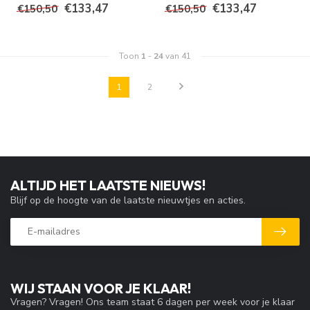
€133,47
€133,47
€150,50
€150,50
Toon
1
-
24
van 41
1
2
ALTIJD HET LAATSTE NIEUWS!
Blijf op de hoogte van de laatste nieuwtjes en acties.
WIJ STAAN VOOR JE KLAAR!
Vragen? Vragen! Ons team staat 6 dagen per week voor je klaar