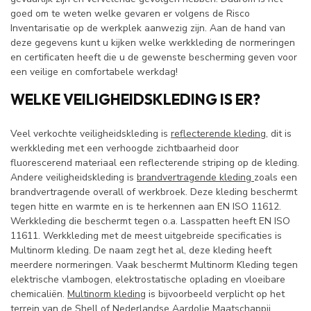
goed om te weten welke gevaren er volgens de Risco
Inventarisatie op de werkplek aanwezig zijn. Aan de hand van
deze gegevens kunt u kijken welke werkkleding de normeringen
en certificaten heeft die u de gewenste bescherming geven voor
een veilige en comfortabele werkdag!
WELKE VEILIGHEIDSKLEDING IS ER?
Veel verkochte veiligheidskleding is
reflecterende kleding
, dit is
werkkleding met een verhoogde zichtbaarheid door
fluorescerend materiaal een reflecterende striping op de kleding.
Andere veiligheidskleding is
brandvertragende kleding
zoals een
brandvertragende overall of werkbroek. Deze kleding beschermt
tegen hitte en warmte en is te herkennen aan EN ISO 11612.
Werkkleding die beschermt tegen o.a. Lasspatten heeft EN ISO
11611. Werkkleding met de meest uitgebreide specificaties is
Multinorm kleding. De naam zegt het al, deze kleding heeft
meerdere normeringen. Vaak beschermt Multinorm Kleding tegen
elektrische vlambogen, elektrostatische oplading en vloeibare
chemicaliën.
Multinorm kleding
is bijvoorbeeld verplicht op het
terrein van de Shell of Nederlandse Aardolie Maatschappij