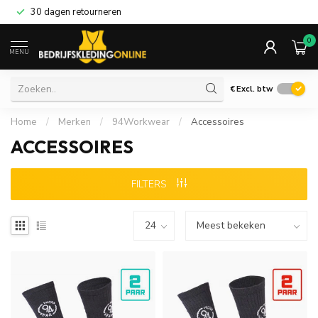
30 dagen retourneren
0
MENU
€
Excl. btw
Home
/
Merken
/
94Workwear
/
Accessoires
ACCESSOIRES
FILTERS