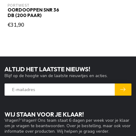
PORTWEST
OORDOOPPEN SNR 36
DB (200 PAAR)
€31,90
ALTIJD HET LAATSTE NIEUWS!
Blijf op de hoogte van de laatste nieuwtjes en acties.
WIJ STAAN VOOR JE KLAAR!
Vragen? Vragen! Ons team staat 6 dagen per week voor je klaar
om je vragen te beantwoorden. Over je bestelling, maar ook voor
informatie over producten. Wij helpen je graag verder.