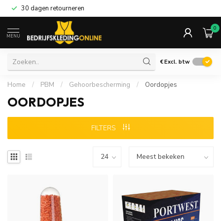
30 dagen retourneren
0
MENU
€
Excl. btw
Home
/
PBM
/
Gehoorbescherming
/
Oordopjes
OORDOPJES
FILTERS