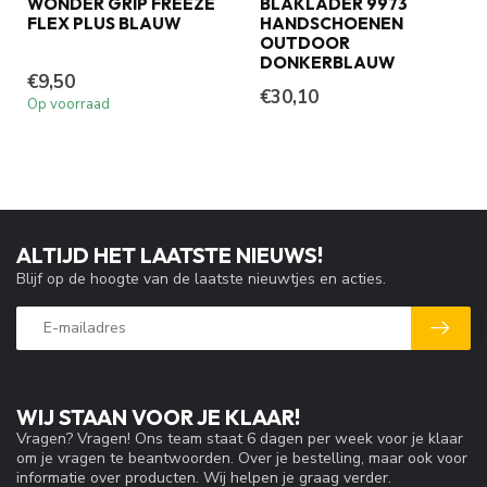
WONDER GRIP FREEZE
BLAKLADER 9973
FLEX PLUS BLAUW
HANDSCHOENEN
OUTDOOR
DONKERBLAUW
€9,50
€30,10
Op voorraad
ALTIJD HET LAATSTE NIEUWS!
Blijf op de hoogte van de laatste nieuwtjes en acties.
WIJ STAAN VOOR JE KLAAR!
Vragen? Vragen! Ons team staat 6 dagen per week voor je klaar
om je vragen te beantwoorden. Over je bestelling, maar ook voor
informatie over producten. Wij helpen je graag verder.