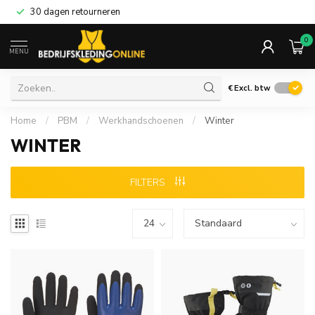
30 dagen retourneren
0
MENU
€
Excl. btw
Home
/
PBM
/
Werkhandschoenen
/
Winter
WINTER
FILTERS