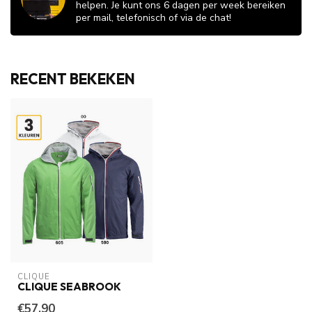
helpen. Je kunt ons 6 dagen per week bereiken
per mail, telefonisch of via de chat!
RECENT BEKEKEN
CLIQUE
CLIQUE SEABROOK
€57,90