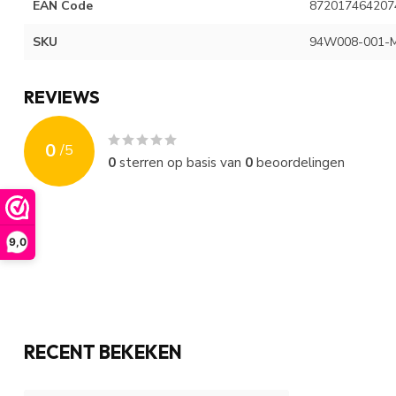
EAN Code
872017464207
SKU
94W008-001-
REVIEWS
0
/
5
0
sterren op basis van
0
beoordelingen
9,0
RECENT BEKEKEN