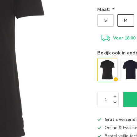
Maat:
*
M
S
Voor 18:00
Bekijk ook in and
Gratis verzend
Online & Fysiek
Bestel veilig (a