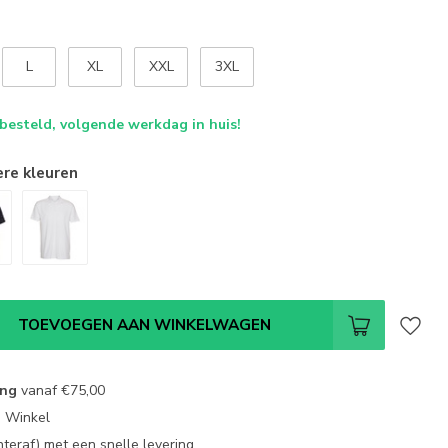
L
XL
XXL
3XL
 besteld, volgende werkdag in huis!
ere kleuren
TOEVOEGEN AAN WINKELWAGEN
ing
vanaf
€75,00
e Winkel
chteraf) met een snelle levering