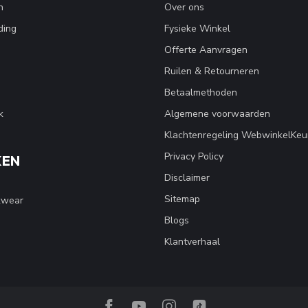
n
Over ons
ding
Fysieke Winkel
Offerte Aanvragen
Ruilen & Retourneren
Betaalmethoden
k
Algemene voorwaarden
Klachtenregeling WebwinkelKeu
Privacy Policy
KEN
Disclaimer
Sitemap
kwear
Blogs
Klantverhaal