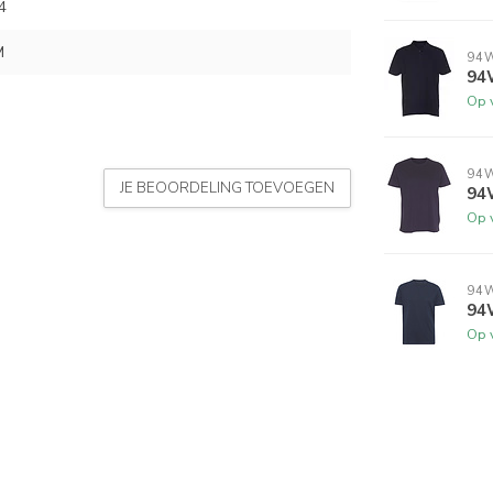
4
M
94
94
Op 
94
JE BEOORDELING TOEVOEGEN
94
Op 
94
94
Op 