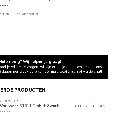
neren
lijken
Deel dit product
Hulp nodig? Wij helpen je graag!
Voel je vrij om te vragen, wij zijn er om je te helpen. Je kunt ons
6 dagen per week bereiken per mail, telefonisch of via de chat!
EERDE PRODUCTEN
WORKWEAR
Workwear ST311 T-shirt Zwart
€11,95
BEKIJKEN
voorraad