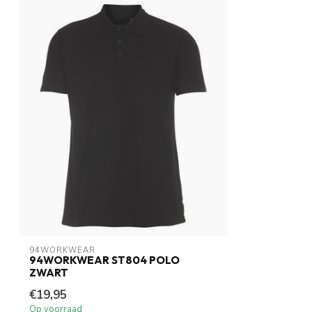
94WORKWEAR
94WORKWEAR ST804 POLO
ZWART
€19,95
Op voorraad