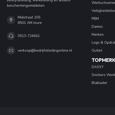
bedrijfskleding, werkkleding en andere
Werkschoene
beschermingsmiddelen.
Veiligheidskle
Midstraat 205
PBM
8501 AM Joure
Dames
Merken
0513-724641
Logo & Opdru
Outlet
verkoop@bedrijfskledingonline.nl
TOPMER
DASSY
Snickers Wor
Blaklader