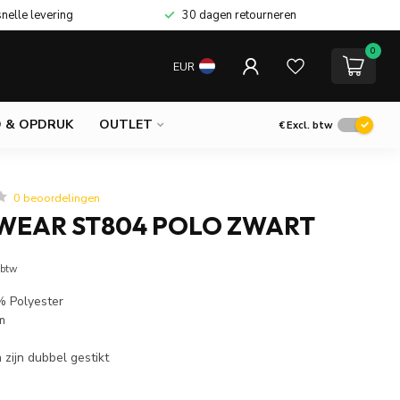
snelle levering
30 dagen retourneren
0
EUR
 & OPDRUK
OUTLET
€
Excl. btw
0 beoordelingen
EAR ST804 POLO ZWART
 btw
% Polyester
m
zijn dubbel gestikt