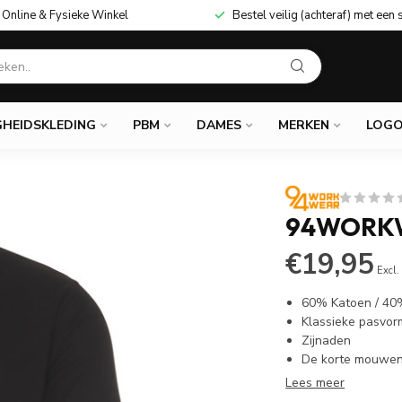
Online & Fysieke Winkel
Bestel veilig (achteraf) met een 
GHEIDSKLEDING
PBM
DAMES
MERKEN
LOGO
94WORKW
€19,95
Excl.
60% Katoen / 40
Klassieke pasvor
Zijnaden
De korte mouwen 
Lees meer