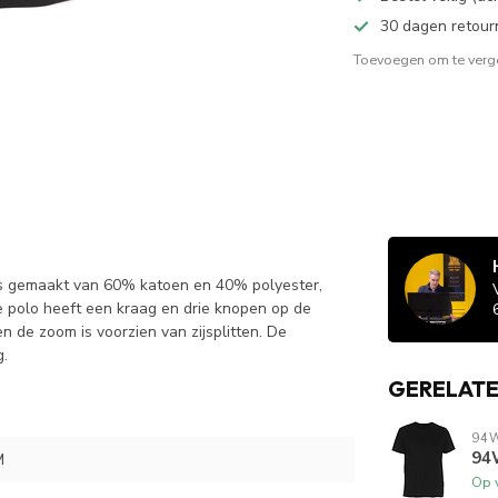
30 dagen retour
Toevoegen om te verge
is gemaakt van 60% katoen en 40% polyester,
De polo heeft een kraag en drie knopen op de
n de zoom is voorzien van zijsplitten. De
g.
GERELAT
94
94
M
Op 