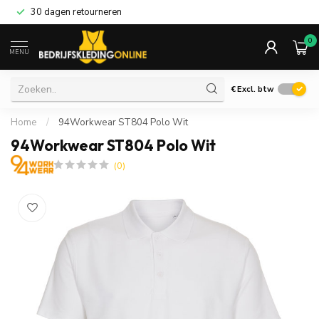
30 dagen retourneren
0
MENU
€
Excl. btw
Home
/
94Workwear ST804 Polo Wit
94Workwear ST804 Polo Wit
(0)