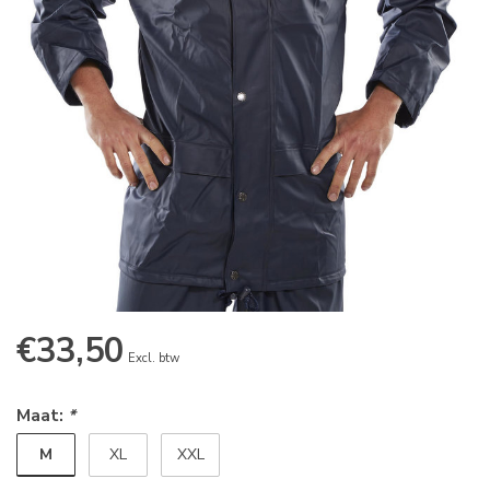
€33,50
Excl. btw
Maat:
*
M
XL
XXL