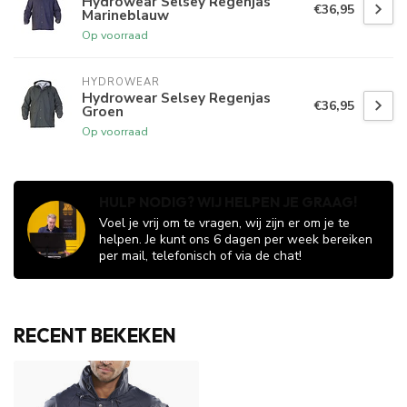
Hydrowear Selsey Regenjas
€36,95
Marineblauw
Op voorraad
HYDROWEAR
Hydrowear Selsey Regenjas
€36,95
Groen
Op voorraad
HULP NODIG? WIJ HELPEN JE GRAAG!
Voel je vrij om te vragen, wij zijn er om je te
helpen. Je kunt ons 6 dagen per week bereiken
per mail, telefonisch of via de chat!
RECENT BEKEKEN