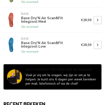
Op voorraad
BASE
Base Dry'N Air Scan&Fit
€28,59
Inlegzool Med
Op voorraad
BASE
Base Dry'N Air Scan&Fit
€28,59
Inlegzool Low
Op voorraad
HULP NODIG? WIJ HELPEN JE GRAAG!
Voel je vrij om te vragen, wij zijn er om je te
helpen. Je kunt ons 6 dagen per week bereiken
per mail, telefonisch of via de chat!
RECENT BEKEKEN