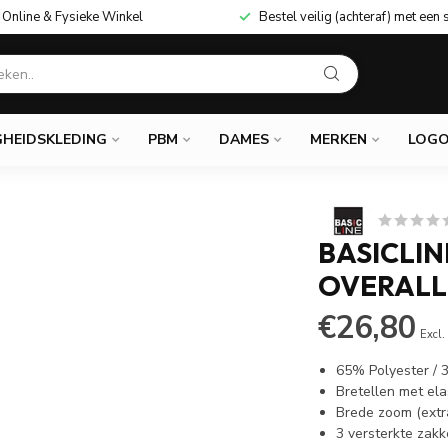
Online & Fysieke Winkel
Bestel veilig (achteraf) met een 
GHEIDSKLEDING
PBM
DAMES
MERKEN
LOGO
BASICLI
OVERALL
€26,80
Excl.
65% Polyester /
Bretellen met el
Brede zoom (extr
3 versterkte zak