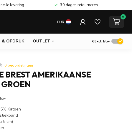
snelle levering
30 dagen retourneren
0
EUR
 & OPDRUK
OUTLET
€
Excl. btw
0 beoordelingen
NE BREST AMERIKAANSE
 GROEN
 btw
 35% Katoen
astiekband
a 5 cm)
ken