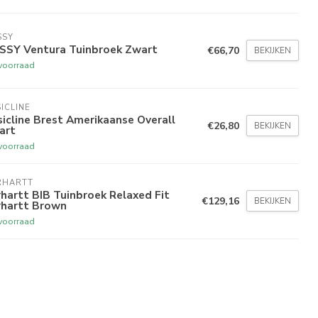
SSY
SSY Ventura Tuinbroek Zwart
€66,70
BEKIJKEN
voorraad
ICLINE
icline Brest Amerikaanse Overall
€26,80
BEKIJKEN
art
voorraad
RHARTT
hartt BIB Tuinbroek Relaxed Fit
€129,16
BEKIJKEN
rhartt Brown
voorraad