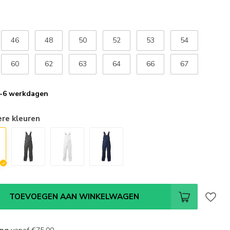
46
48
50
52
53
54
60
62
63
64
66
67
 2-6 werkdagen
ere kleuren
TOEVOEGEN AAN WINKELWAGEN