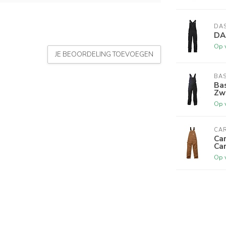
DA
DA
Op 
JE BEOORDELING TOEVOEGEN
BAS
Bas
Zw
Op 
CA
Car
Ca
Op 