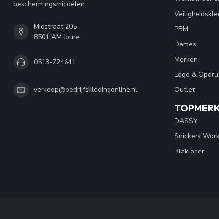
beschermingsmiddelen.
Veiligheidskle
Midstraat 205
PBM
8501 AM Joure
Dames
Merken
0513-724641
Logo & Opdru
Outlet
verkoop@bedrijfskledingonline.nl
TOPMER
DASSY
Snickers Wor
Blaklader