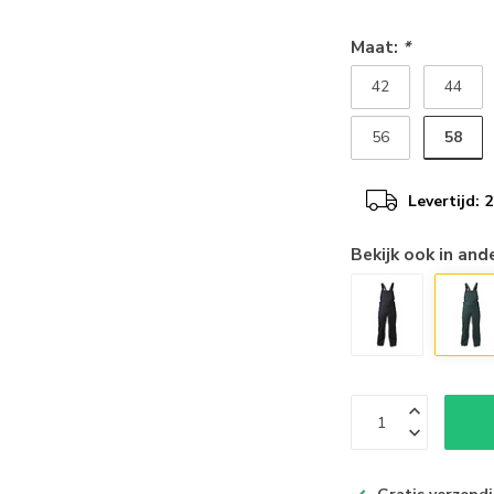
Maat:
*
42
44
58
56
Levertijd:
Bekijk ook in and