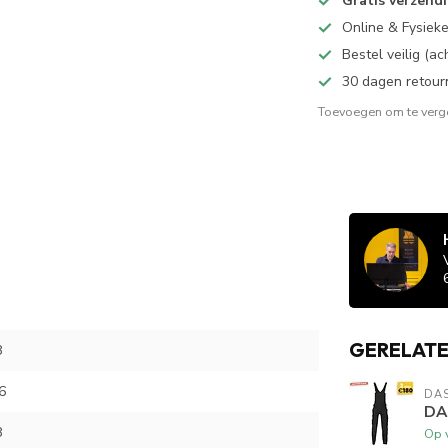
Gratis verzend
Online & Fysiek
Bestel veilig (a
30 dagen retour
Toevoegen om te verge
GERELAT
8
6
DA
DA
8
Op 