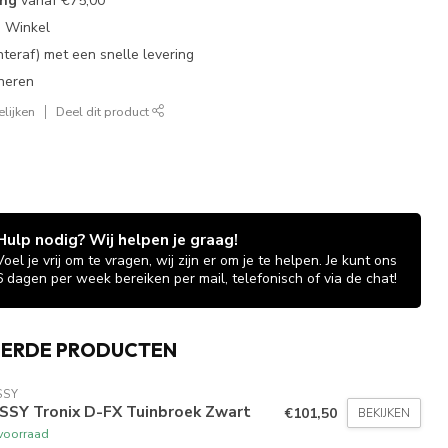
ing
vanaf
€75,00
e Winkel
chteraf) met een snelle levering
neren
lijken
Deel dit product
Hulp nodig? Wij helpen je graag!
Voel je vrij om te vragen, wij zijn er om je te helpen. Je kunt ons
6 dagen per week bereiken per mail, telefonisch of via de chat!
EERDE PRODUCTEN
SSY
SSY Tronix D-FX Tuinbroek Zwart
€101,50
BEKIJKEN
voorraad