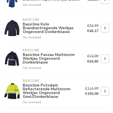
Op voorraad
BASICLINE
Basicline Koln
€51,30
Brandvertragende Werkjas
€46,17
Ongevoerd Donkerblauw
Op voorraad
BASICLINE
Basicline Passau Multinorm
€72,00
Werkjas Ongevoerd
€64,80
Donkerblauw
Op voorraad
BASICLINE
Basicline Potsdam
€111,20
Reflecterende Multinorm
Werkjas Ongevoerd
€100,08
Geel/Donkerblauw
Op voorraad