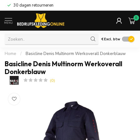
30 dagen retourneren
0
MENU
€
Excl. btw
Home
/
Basicline Denis Multinorm Werkoverall Donkerblauw
Basicline Denis Multinorm Werkoverall
Donkerblauw
(0)