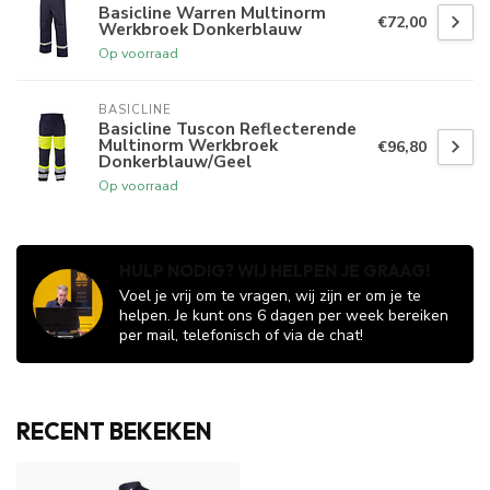
Basicline Warren Multinorm
€72,00
Werkbroek Donkerblauw
Op voorraad
BASICLINE
Basicline Tuscon Reflecterende
Multinorm Werkbroek
€96,80
Donkerblauw/Geel
Op voorraad
HULP NODIG? WIJ HELPEN JE GRAAG!
Voel je vrij om te vragen, wij zijn er om je te
helpen. Je kunt ons 6 dagen per week bereiken
per mail, telefonisch of via de chat!
RECENT BEKEKEN