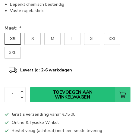
Beperkt chemisch bestendig
Vaste rugelastiek
Maat:
*
XS
S
M
L
XL
XXL
3XL
Levertijd: 2-6 werkdagen
TOEVOEGEN AAN
WINKELWAGEN
Gratis verzending
vanaf
€75,00
Online & Fysieke Winkel
Bestel veilig (achteraf) met een snelle levering