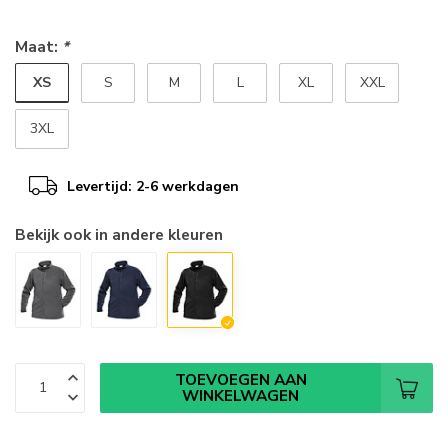
Maat:
*
XS
S
M
L
XL
XXL
3XL
Levertijd: 2-6 werkdagen
Bekijk ook in andere kleuren
TOEVOEGEN AAN
WINKELWAGEN