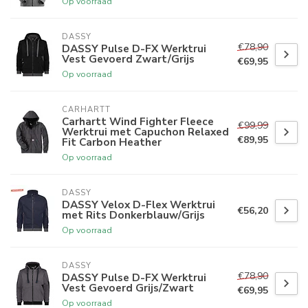
Op voorraad
DASSY
€78,90
DASSY Pulse D-FX Werktrui
Vest Gevoerd Zwart/Grijs
€69,95
Op voorraad
CARHARTT
Carhartt Wind Fighter Fleece
€99,99
Werktrui met Capuchon Relaxed
€89,95
Fit Carbon Heather
Op voorraad
DASSY
DASSY Velox D-Flex Werktrui
€56,20
met Rits Donkerblauw/Grijs
Op voorraad
DASSY
€78,90
DASSY Pulse D-FX Werktrui
Vest Gevoerd Grijs/Zwart
€69,95
Op voorraad