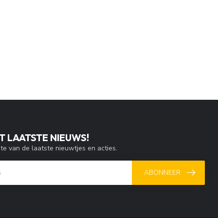
T LAATSTE NIEUWS!
gte van de laatste nieuwtjes en acties.
ABONNEER