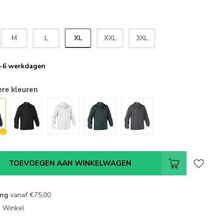
XL
M
L
XXL
3XL
 2-6 werkdagen
ere kleuren
TOEVOEGEN AAN WINKELWAGEN
ing
vanaf
€75,00
e Winkel