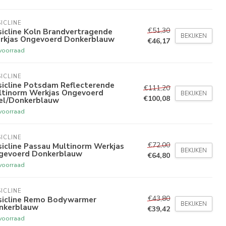
ICLINE
€51,30
icline Koln Brandvertragende
BEKIJKEN
rkjas Ongevoerd Donkerblauw
€46,17
voorraad
ICLINE
sicline Potsdam Reflecterende
€111,20
ltinorm Werkjas Ongevoerd
BEKIJKEN
€100,08
el/Donkerblauw
voorraad
ICLINE
€72,00
icline Passau Multinorm Werkjas
BEKIJKEN
gevoerd Donkerblauw
€64,80
voorraad
ICLINE
€43,80
sicline Remo Bodywarmer
BEKIJKEN
nkerblauw
€39,42
voorraad