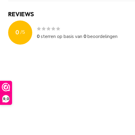
REVIEWS
0
/
5
0
sterren op basis van
0
beoordelingen
9,0