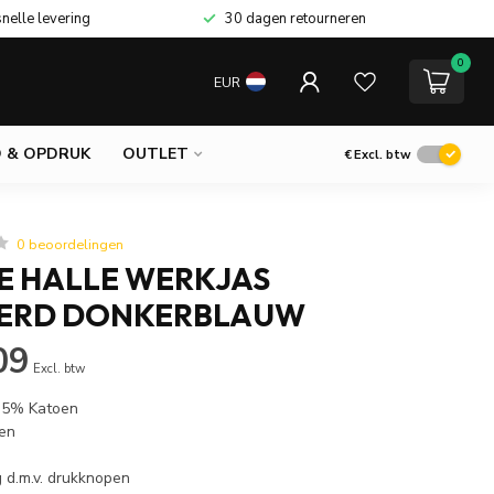
snelle levering
30 dagen retourneren
0
EUR
 & OPDRUK
OUTLET
€
Excl. btw
0 beoordelingen
NE HALLE WERKJAS
ERD DONKERBLAUW
09
Excl. btw
 35% Katoen
ken
d.m.v. drukknopen