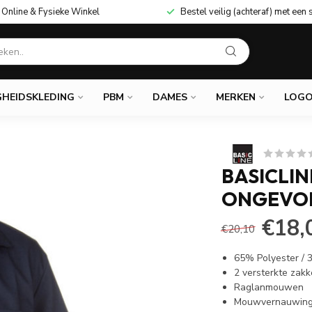
Online & Fysieke Winkel
Bestel veilig (achteraf) met een 
GHEIDSKLEDING
PBM
DAMES
MERKEN
LOGO
BASICLI
ONGEVO
€18,
€20,10
65% Polyester /
2 versterkte zak
Raglanmouwen
Mouwvernauwing 