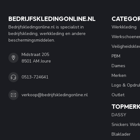
BEDRIJFSKLEDINGONLINE.NL
CATEGOR
Bedrijfskledingonline.nl is specialist in
Werkkleding
bedrijfskleding, werkkleding en andere
Werkschoene
beschermingsmiddelen.
Veiligheidskle
Midstraat 205
PBM
8501 AM Joure
Dames
Merken
0513-724641
Logo & Opdru
Outlet
verkoop@bedrijfskledingonline.nl
TOPMER
DASSY
Snickers Wor
Blaklader