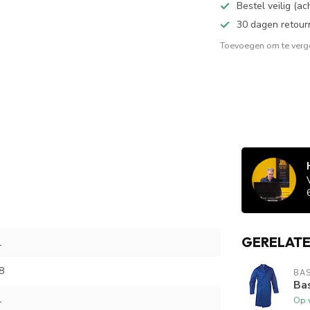
Bestel veilig (a
30 dagen retour
Toevoegen om te verge
GERELAT
L
8
BAS
Bas
L
Op 