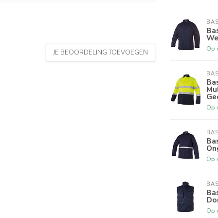
BAS
Bas
We
Op 
JE BEOORDELING TOEVOEGEN
BAS
Ba
Mu
Ge
Op 
BAS
Bas
On
Op 
BAS
Ba
Do
Op 