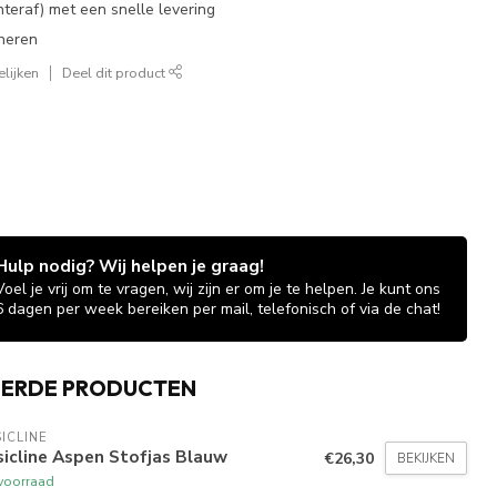
chteraf) met een snelle levering
neren
lijken
Deel dit product
Hulp nodig? Wij helpen je graag!
Voel je vrij om te vragen, wij zijn er om je te helpen. Je kunt ons
6 dagen per week bereiken per mail, telefonisch of via de chat!
EERDE PRODUCTEN
ICLINE
icline Aspen Stofjas Blauw
€26,30
BEKIJKEN
voorraad