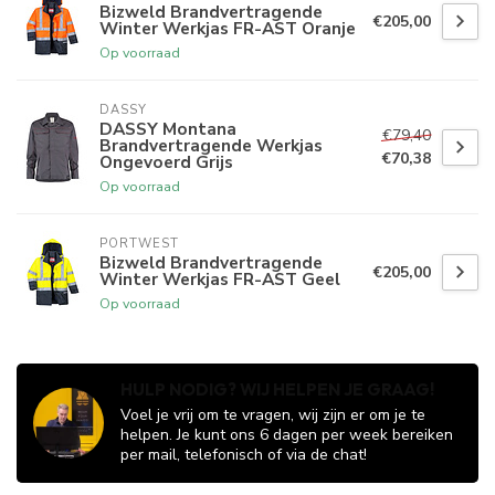
Bizweld Brandvertragende
€205,00
Winter Werkjas FR-AST Oranje
Op voorraad
DASSY
DASSY Montana
€79,40
Brandvertragende Werkjas
€70,38
Ongevoerd Grijs
Op voorraad
PORTWEST
Bizweld Brandvertragende
€205,00
Winter Werkjas FR-AST Geel
Op voorraad
HULP NODIG? WIJ HELPEN JE GRAAG!
Voel je vrij om te vragen, wij zijn er om je te
helpen. Je kunt ons 6 dagen per week bereiken
per mail, telefonisch of via de chat!