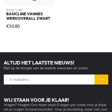
BASICLINE
BASICLINE VANNES
WERKOVERALL ZWART
€30,80
ALTIJD HET LAATSTE NIEUWS!
Blijf op de hoogte van de laatste nieuwtjes en acties.
WIJ STAAN VOOR JE KLAAR!
Vragen? Vragen! Ons team staat 6 dagen per week voor je klaar
om je vragen te beantwoorden. Over je bestelling, maar ook voor