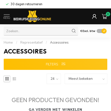
30 dagen retourneren
0
MENU
€
Excl. btw
Home
/
Representatief
/
Accessoires
ACCESSOIRES
FILTERS
GEEN PRODUCTEN GEVONDEN!
GA VERDER MET WINKELEN